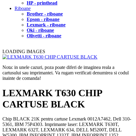
HP - printhead
Riboane
Brother - riboane
Epson - riboane
Lexmark - riboane
Oki - riboane
Olivetti - riboane
LOADING IMAGES
Nota: in unele cazuri, poza poate diferi de imaginea reala a
cartusului sau imprimantei. Va rugam verificati denumirea si codul
inainte de comanda!
LEXMARK T630 CHIP
CARTUSE BLACK
Chip BLACK 21K pentru cartuse Lexmark 0012A7462, Dell 310-
5361, IBM 75P4303. Imprimante laser: LEXMARK T630T,
LEXMARK 632T, LEXMARK 634, DELL M5200T, DELL
W5300, IBM INFOPRINT 1332T, IBM INFOPRINT 1352.