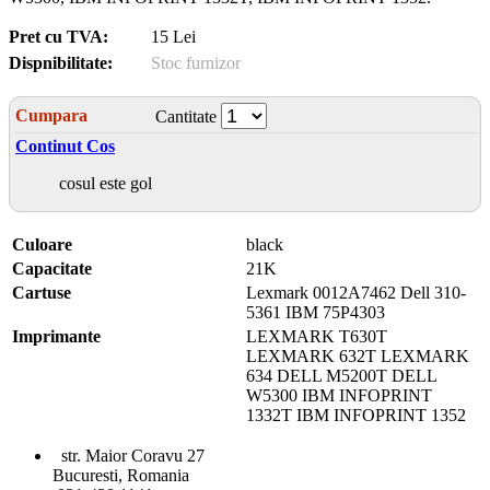
Pret cu TVA:
15 Lei
Dispnibilitate:
Stoc furnizor
Cumpara
Cantitate
Continut Cos
cosul este gol
Culoare
black
Capacitate
21K
Cartuse
Lexmark 0012A7462 Dell 310-
5361 IBM 75P4303
Imprimante
LEXMARK T630T
LEXMARK 632T LEXMARK
634 DELL M5200T DELL
W5300 IBM INFOPRINT
1332T IBM INFOPRINT 1352
str. Maior Coravu 27
Bucuresti, Romania