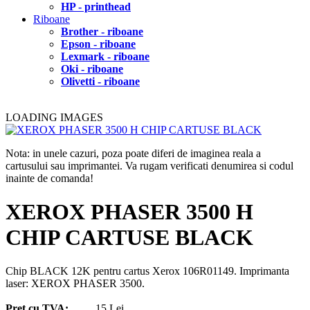
HP - printhead
Riboane
Brother - riboane
Epson - riboane
Lexmark - riboane
Oki - riboane
Olivetti - riboane
LOADING IMAGES
Nota: in unele cazuri, poza poate diferi de imaginea reala a
cartusului sau imprimantei. Va rugam verificati denumirea si codul
inainte de comanda!
XEROX PHASER 3500 H
CHIP CARTUSE BLACK
Chip BLACK 12K pentru cartus Xerox 106R01149. Imprimanta
laser: XEROX PHASER 3500.
Pret cu TVA:
15 Lei