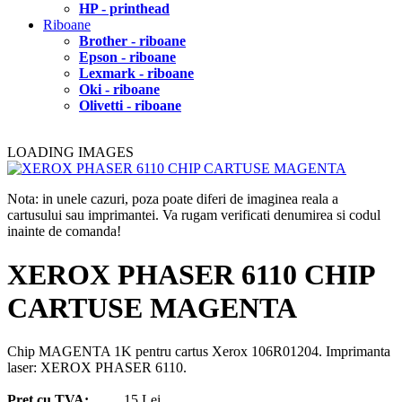
HP - printhead
Riboane
Brother - riboane
Epson - riboane
Lexmark - riboane
Oki - riboane
Olivetti - riboane
LOADING IMAGES
Nota: in unele cazuri, poza poate diferi de imaginea reala a
cartusului sau imprimantei. Va rugam verificati denumirea si codul
inainte de comanda!
XEROX PHASER 6110 CHIP
CARTUSE MAGENTA
Chip MAGENTA 1K pentru cartus Xerox 106R01204. Imprimanta
laser: XEROX PHASER 6110.
Pret cu TVA:
15 Lei