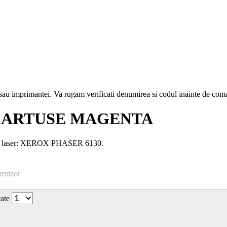
i sau imprimantei. Va rugam verificati denumirea si codul inainte de co
 CARTUSE MAGENTA
a laser: XEROX PHASER 6130.
urnizor
tate