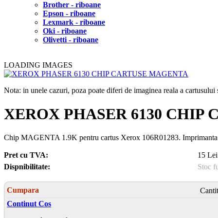
Brother - riboane
Epson - riboane
Lexmark - riboane
Oki - riboane
Olivetti - riboane
LOADING IMAGES
Nota: in unele cazuri, poza poate diferi de imaginea reala a cartusulu
XEROX PHASER 6130 CHIP
Chip MAGENTA 1.9K pentru cartus Xerox 106R01283. Imprimant
Pret cu TVA:
15 Lei
Dispnibilitate:
Stoc f
Cumpara
Canti
Continut Cos