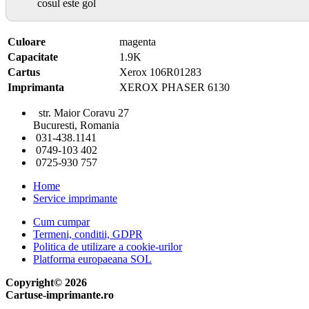
cosul este gol
Culoare
magenta
Capacitate
1.9K
Cartus
Xerox 106R01283
Imprimanta
XEROX PHASER 6130
str. Maior Coravu 27
Bucuresti, Romania
031-438.1141
0749-103 402
0725-930 757
Home
Service imprimante
Cum cumpar
Termeni, conditii, GDPR
Politica de utilizare a cookie-urilor
Platforma europaeana SOL
Copyright© 2026
Cartuse-imprimante.ro