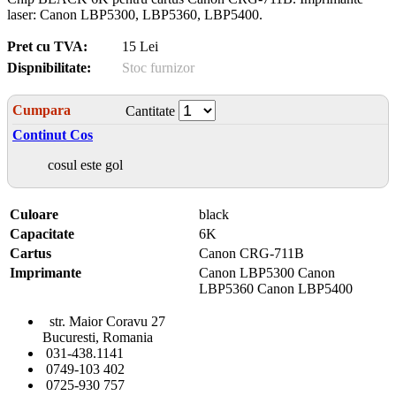
laser: Canon LBP5300, LBP5360, LBP5400.
Pret cu TVA:
15 Lei
Dispnibilitate:
Stoc furnizor
Cumpara
Cantitate
Continut Cos
cosul este gol
Culoare
black
Capacitate
6K
Cartus
Canon CRG-711B
Imprimante
Canon LBP5300 Canon
LBP5360 Canon LBP5400
str. Maior Coravu 27
Bucuresti, Romania
031-438.1141
0749-103 402
0725-930 757