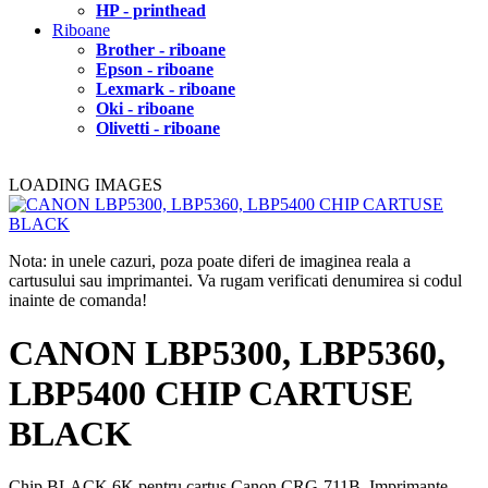
HP - printhead
Riboane
Brother - riboane
Epson - riboane
Lexmark - riboane
Oki - riboane
Olivetti - riboane
LOADING IMAGES
Nota: in unele cazuri, poza poate diferi de imaginea reala a
cartusului sau imprimantei. Va rugam verificati denumirea si codul
inainte de comanda!
CANON LBP5300, LBP5360,
LBP5400 CHIP CARTUSE
BLACK
Chip BLACK 6K pentru cartus Canon CRG-711B. Imprimante