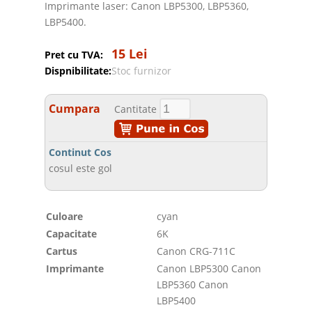
Imprimante laser: Canon LBP5300, LBP5360,
LBP5400.
15 Lei
Pret cu TVA:
Dispnibilitate:
Stoc furnizor
Cumpara
Cantitate
Continut Cos
cosul este gol
Culoare
cyan
Capacitate
6K
Cartus
Canon CRG-711C
Imprimante
Canon LBP5300 Canon
LBP5360 Canon
LBP5400