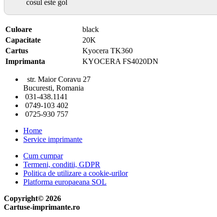
cosul este gol
Culoare
black
Capacitate
20K
Cartus
Kyocera TK360
Imprimanta
KYOCERA FS4020DN
str. Maior Coravu 27
Bucuresti, Romania
031-438.1141
0749-103 402
0725-930 757
Home
Service imprimante
Cum cumpar
Termeni, conditii, GDPR
Politica de utilizare a cookie-urilor
Platforma europaeana SOL
Copyright© 2026
Cartuse-imprimante.ro