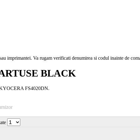
i sau imprimantei. Va rugam verificati denumirea si codul inainte de co
CARTUSE BLACK
er: KYOCERA FS4020DN.
urnizor
tate