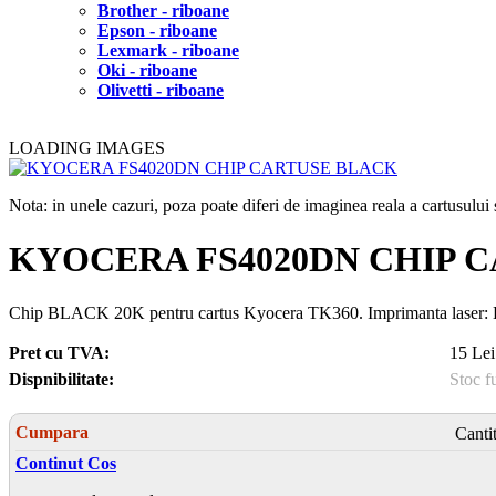
Brother - riboane
Epson - riboane
Lexmark - riboane
Oki - riboane
Olivetti - riboane
LOADING IMAGES
Nota: in unele cazuri, poza poate diferi de imaginea reala a cartusulu
KYOCERA FS4020DN CHIP 
Chip BLACK 20K pentru cartus Kyocera TK360. Imprimanta las
Pret cu TVA:
15 Lei
Dispnibilitate:
Stoc f
Cumpara
Canti
Continut Cos