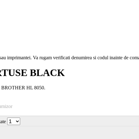
i sau imprimantei. Va rugam verificati denumirea si codul inainte de co
RTUSE BLACK
er: BROTHER HL 8050.
urnizor
tate