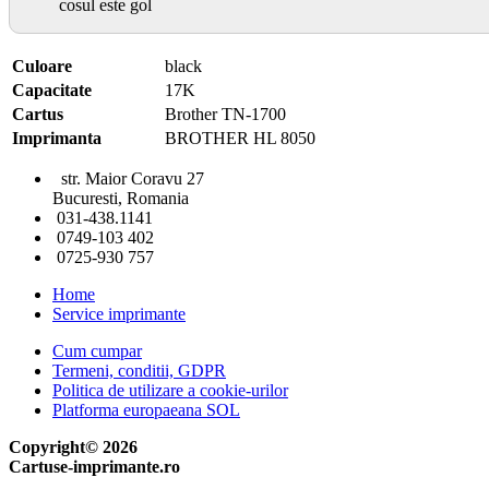
cosul este gol
Culoare
black
Capacitate
17K
Cartus
Brother TN-1700
Imprimanta
BROTHER HL 8050
str. Maior Coravu 27
Bucuresti, Romania
031-438.1141
0749-103 402
0725-930 757
Home
Service imprimante
Cum cumpar
Termeni, conditii, GDPR
Politica de utilizare a cookie-urilor
Platforma europaeana SOL
Copyright© 2026
Cartuse-imprimante.ro