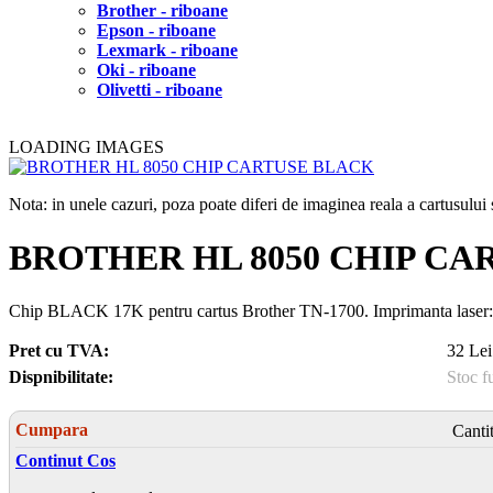
Brother - riboane
Epson - riboane
Lexmark - riboane
Oki - riboane
Olivetti - riboane
LOADING IMAGES
Nota: in unele cazuri, poza poate diferi de imaginea reala a cartusulu
BROTHER HL 8050 CHIP CA
Chip BLACK 17K pentru cartus Brother TN-1700. Imprimanta las
Pret cu TVA:
32 Lei
Dispnibilitate:
Stoc f
Cumpara
Canti
Continut Cos