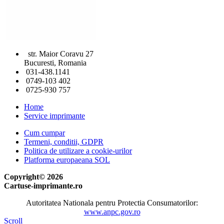
str. Maior Coravu 27
Bucuresti, Romania
031-438.1141
0749-103 402
0725-930 757
Home
Service imprimante
Cum cumpar
Termeni, conditii, GDPR
Politica de utilizare a cookie-urilor
Platforma europaeana SOL
Copyright© 2026
Cartuse-imprimante.ro
Autoritatea Nationala pentru Protectia Consumatorilor:
www.anpc.gov.ro
Scroll