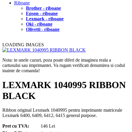
Riboane
Brother - riboane
Epson - riboane
Lexmark - riboane
Oki - riboane
Olivetti - riboane
LOADING IMAGES
Nota: in unele cazuri, poza poate diferi de imaginea reala a
cartusului sau imprimantei. Va rugam verificati denumirea si codul
inainte de comanda!
LEXMARK 1040995 RIBBON
BLACK
Ribbon original Lexmark 1040995 pentru imprimante matriceale
Lexmark 6400, 6409, 6412, 6415 general purpose.
Pret cu TVA:
146 Lei