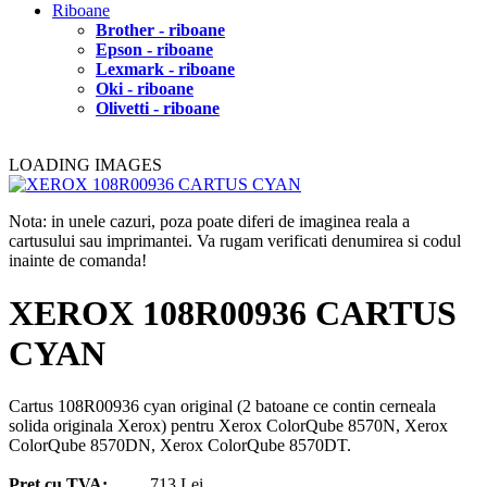
Riboane
Brother - riboane
Epson - riboane
Lexmark - riboane
Oki - riboane
Olivetti - riboane
LOADING IMAGES
Nota: in unele cazuri, poza poate diferi de imaginea reala a
cartusului sau imprimantei. Va rugam verificati denumirea si codul
inainte de comanda!
XEROX 108R00936 CARTUS
CYAN
Cartus 108R00936 cyan original (2 batoane ce contin cerneala
solida originala Xerox) pentru Xerox ColorQube 8570N, Xerox
ColorQube 8570DN, Xerox ColorQube 8570DT.
Pret cu TVA:
713 Lei