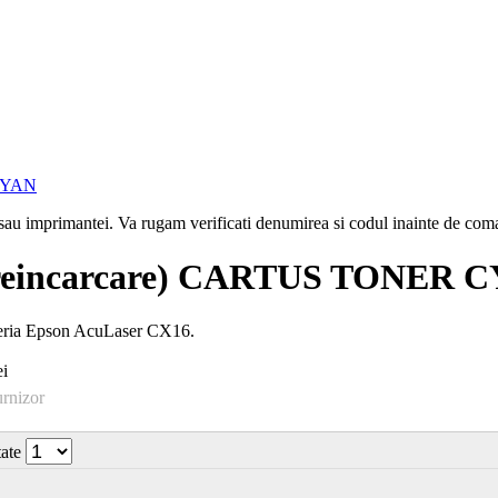
i sau imprimantei. Va rugam verificati denumirea si codul inainte de co
reincarcare) CARTUS TONER 
seria Epson AcuLaser CX16.
i
urnizor
tate