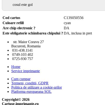
cosul este gol
Cod cartus
C13S050556
Culoare refill
cyan
Are chip electronic ?
DA
Este obligatorie schimbarea chipului ?
DA, inclusa in pret
str. Maior Coravu 27
Bucuresti, Romania
031-438.1141
0749-103 402
0725-930 757
Home
Service imprimante
Cum cumpar
Termeni, conditii, GDPR
Politica de utilizare a cookie-urilor
Platforma europaeana SOL
Copyright© 2026
Cartuse-imprimante.ro