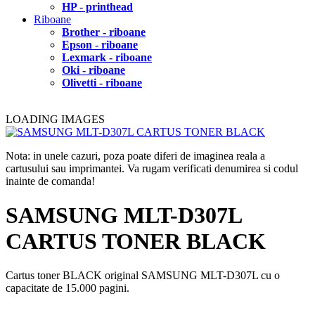
HP - printhead
Riboane
Brother - riboane
Epson - riboane
Lexmark - riboane
Oki - riboane
Olivetti - riboane
LOADING IMAGES
Nota: in unele cazuri, poza poate diferi de imaginea reala a
cartusului sau imprimantei. Va rugam verificati denumirea si codul
inainte de comanda!
SAMSUNG MLT-D307L
CARTUS TONER BLACK
Cartus toner BLACK original SAMSUNG MLT-D307L cu o
capacitate de 15.000 pagini.