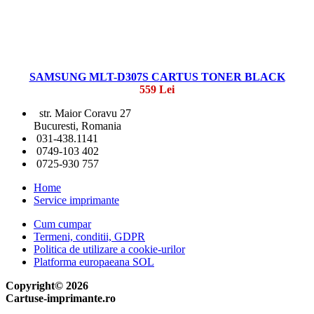
SAMSUNG MLT-D307S CARTUS TONER BLACK
559 Lei
str. Maior Coravu 27
Bucuresti, Romania
031-438.1141
0749-103 402
0725-930 757
Home
Service imprimante
Cum cumpar
Termeni, conditii, GDPR
Politica de utilizare a cookie-urilor
Platforma europaeana SOL
Copyright© 2026
Cartuse-imprimante.ro