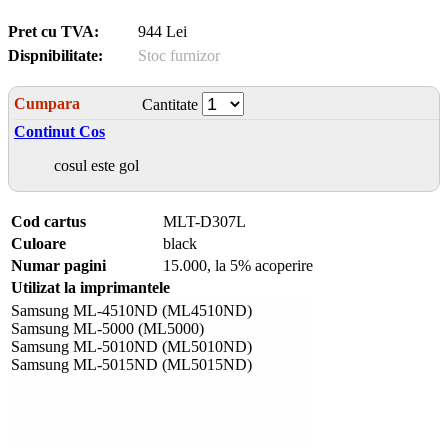
Pret cu TVA:
944 Lei
Dispnibilitate:
Stoc furnizor
Cumpara
Cantitate
Continut Cos
cosul este gol
Cod cartus
MLT-D307L
Culoare
black
Numar pagini
15.000, la 5% acoperire
Utilizat la imprimantele
Samsung ML-4510ND (ML4510ND)
Samsung ML-5000 (ML5000)
Samsung ML-5010ND (ML5010ND)
Samsung ML-5015ND (ML5015ND)