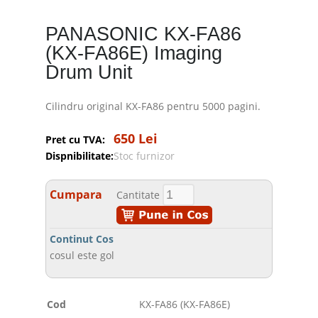
PANASONIC KX-FA86
(KX-FA86E) Imaging
Drum Unit
Cilindru original KX-FA86 pentru 5000 pagini.
650 Lei
Pret cu TVA:
Dispnibilitate:
Stoc furnizor
Cumpara
Cantitate
Continut Cos
cosul este gol
Cod
KX-FA86 (KX-FA86E)