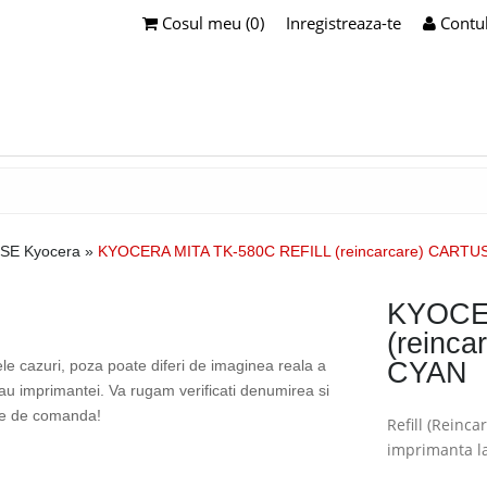
Cosul meu (0)
Inregistreaza-te
Contu
SE Kyocera
»
KYOCERA MITA TK-580C REFILL (reincarcare) CART
KYOCE
(reinc
ele cazuri, poza poate diferi de imaginea reala a
CYAN
sau imprimantei. Va rugam verificati denumirea si
te de comanda!
Refill (Reinc
imprimanta l