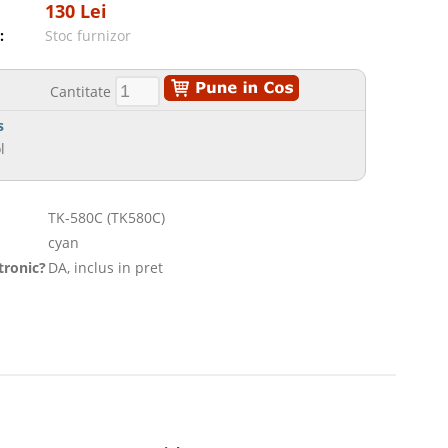
130 Lei
:
Stoc furnizor
Cantitate
s
l
TK-580C (TK580C)
cyan
tronic?
DA, inclus in pret