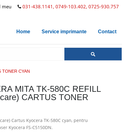
l meu
031-438.1141, 0749-103.402, 0725-930.757
Home
Service imprimante
Contact
US TONER CYAN
RA MITA TK-580C REFILL
arcare) CARTUS TONER
arcare) Cartus Kyocera TK-580C cyan, pentru
aser Kyocera FS-C5150DN.