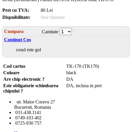
Pret cu TVA:
80 Lei
Dispnibilitate:
Stoc furnizor
Cumpara
Cantitate
Continut Cos
cosul este gol
Cod cartus
TK-170 (TK170)
Culoare
black
Are chip electronic ?
DA
Este obligatorie schimbarea
DA, inclusa in pret
chipului ?
str. Maior Coravu 27
Bucuresti, Romania
031-438.1141
0749-103 402
0725-930 757