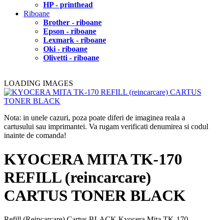
HP - printhead
Riboane
Brother - riboane
Epson - riboane
Lexmark - riboane
Oki - riboane
Olivetti - riboane
LOADING IMAGES
Nota: in unele cazuri, poza poate diferi de imaginea reala a
cartusului sau imprimantei. Va rugam verificati denumirea si codul
inainte de comanda!
KYOCERA MITA TK-170
REFILL (reincarcare)
CARTUS TONER BLACK
Refill (Reincarcare) Cartus BLACK Kyocera Mita TK-170.