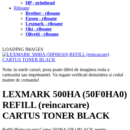
HP - printhead
Riboane
Brother - riboane
Epson - riboane
Lexmark - riboane
Oki - riboane
Olivetti - riboane
LOADING IMAGES
Nota: in unele cazuri, poza poate diferi de imaginea reala a
cartusului sau imprimantei. Va rugam verificati denumirea si codul
inainte de comanda!
LEXMARK 500HA (50F0HA0)
REFILL (reincarcare)
CARTUS TONER BLACK
Refill (Reincarcare) Cartus 502HA (5K) BLACK pentru