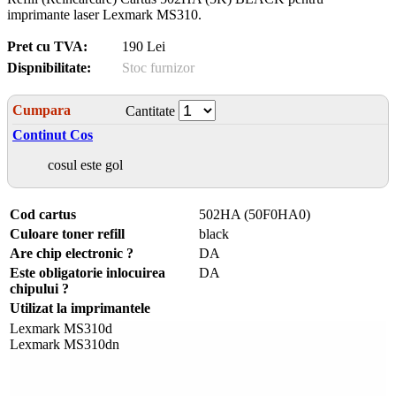
imprimante laser Lexmark MS310.
Pret cu TVA:
190 Lei
Dispnibilitate:
Stoc furnizor
Cumpara
Cantitate
Continut Cos
cosul este gol
Cod cartus
502HA (50F0HA0)
Culoare toner refill
black
Are chip electronic ?
DA
Este obligatorie inlocuirea
DA
chipului ?
Utilizat la imprimantele
Lexmark MS310d
Lexmark MS310dn