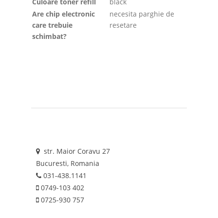
Culoare toner refill
black
Are chip electronic
necesita parghie de
care trebuie
resetare
schimbat?
str. Maior Coravu 27
Bucuresti, Romania
031-438.1141
0749-103 402
0725-930 757