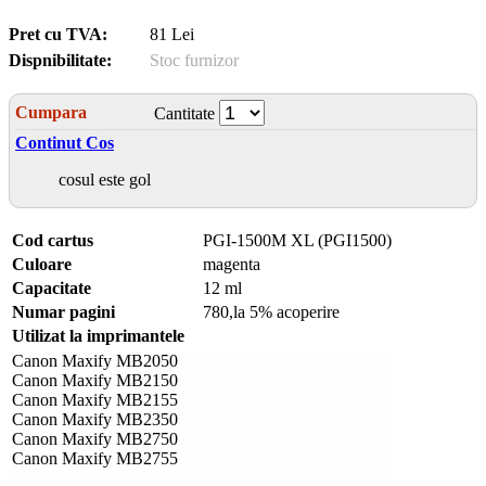
Pret cu TVA:
81 Lei
Dispnibilitate:
Stoc furnizor
Cumpara
Cantitate
Continut Cos
cosul este gol
Cod cartus
PGI-1500M XL (PGI1500)
Culoare
magenta
Capacitate
12 ml
Numar pagini
780,la 5% acoperire
Utilizat la imprimantele
Canon Maxify MB2050
Canon Maxify MB2150
Canon Maxify MB2155
Canon Maxify MB2350
Canon Maxify MB2750
Canon Maxify MB2755