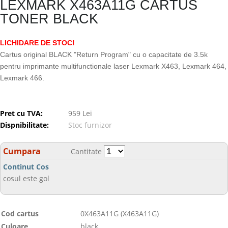
LEXMARK X463A11G CARTUS
TONER BLACK
LICHIDARE DE STOC!
Cartus original BLACK "Return Program" cu o capacitate de 3.5k
pentru imprimante multifunctionale laser Lexmark X463, Lexmark 464,
Lexmark 466.
Pret cu TVA:
959 Lei
Dispnibilitate:
Stoc furnizor
Cumpara
Cantitate
Continut Cos
cosul este gol
Cod cartus
0X463A11G (X463A11G)
Culoare
black