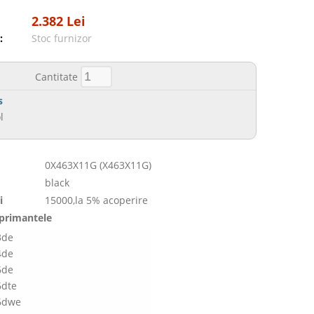
2.382 Lei
:
Stoc furnizor
Cantitate
s
l
0X463X11G (X463X11G)
black
i
15000,la 5% acoperire
mprimantele
3de
4de
6de
6dte
6dwe