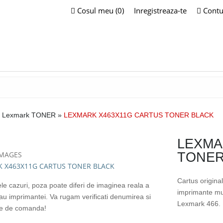
Cosul meu (0)
Inregistreaza-te
Contu
 Lexmark TONER
»
LEXMARK X463X11G CARTUS TONER BLACK
LEXMA
IMAGES
TONER
Cartus origin
ele cazuri, poza poate diferi de imaginea reala a
imprimante mu
sau imprimantei. Va rugam verificati denumirea si
Lexmark 466.
te de comanda!