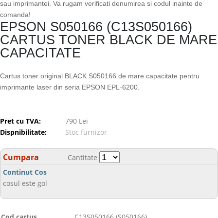
sau imprimantei. Va rugam verificati denumirea si codul inainte de
comanda!
EPSON S050166 (C13S050166)
CARTUS TONER BLACK DE MARE
CAPACITATE
Cartus toner original BLACK S050166 de mare capacitate pentru
imprimante laser din seria EPSON EPL-6200.
Pret cu TVA:
790 Lei
Dispnibilitate:
Stoc furnizor
Cumpara
Cantitate
Continut Cos
cosul este gol
Cod cartus
C13S050166 (S050166)