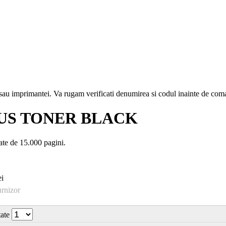
i sau imprimantei. Va rugam verificati denumirea si codul inainte de co
US TONER BLACK
e de 15.000 pagini.
i
urnizor
tate