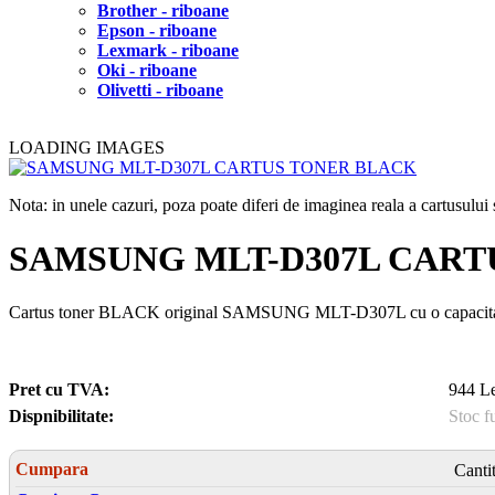
Brother - riboane
Epson - riboane
Lexmark - riboane
Oki - riboane
Olivetti - riboane
LOADING IMAGES
Nota: in unele cazuri, poza poate diferi de imaginea reala a cartusulu
SAMSUNG MLT-D307L CART
Cartus toner BLACK original SAMSUNG MLT-D307L cu o capacitat
Pret cu TVA:
944 Le
Dispnibilitate:
Stoc f
Cumpara
Canti