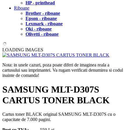
HP - printhead
Riboane
Brother - riboane
Epson - riboane
Lexmark - riboane
Oki - riboane
Olivetti - riboane
LOADING IMAGES
Nota: in unele cazuri, poza poate diferi de imaginea reala a
cartusului sau imprimantei. Va rugam verificati denumirea si codul
inainte de comanda!
SAMSUNG MLT-D307S
CARTUS TONER BLACK
Cartus toner BLACK original SAMSUNG MLT-D307S cu o
capacitate de 7.000 pagini.
Pret cu TVA:
559 Lei