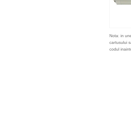
Nota: in un
cartusului 
codul inain