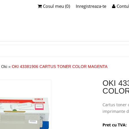
Cosul meu (0)
Inregistreaza-te
Contu
 Oki
»
OKI 43381906 CARTUS TONER COLOR MAGENTA
OKI 4
COLOR
Cartus toner 
imprimante di
Pret cu TVA: