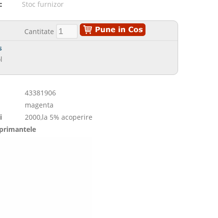
:
Stoc furnizor
Cantitate
s
l
43381906
magenta
i
2000,la 5% acoperire
mprimantele