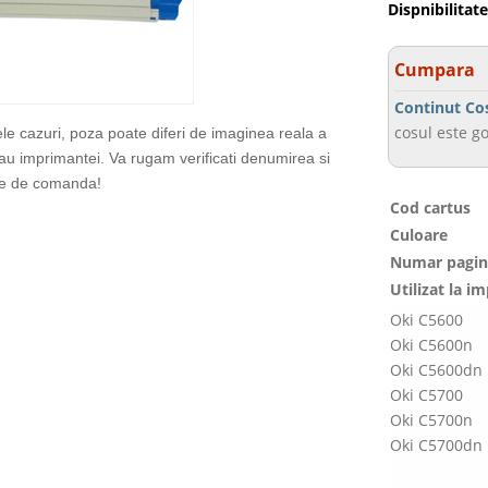
Dispnibilitate
Cumpara
Continut Co
cosul este go
ele cazuri, poza poate diferi de imaginea reala a
sau imprimantei. Va rugam verificati denumirea si
te de comanda!
Cod cartus
Culoare
Numar pagin
Utilizat la i
Oki C5600
Oki C5600n
Oki C5600dn
Oki C5700
Oki C5700n
Oki C5700dn