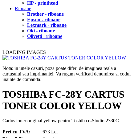
HP - printhead
Riboane
Brother - riboane
Epson - riboane
Lexmark - riboane
Oki - riboane
Olivetti - riboane
LOADING IMAGES
Nota: in unele cazuri, poza poate diferi de imaginea reala a
cartusului sau imprimantei. Va rugam verificati denumirea si codul
inainte de comanda!
TOSHIBA FC-28Y CARTUS
TONER COLOR YELLOW
Cartus toner original yellow pentru Toshiba e-Studio 2330C.
Pret cu TVA:
673 Lei