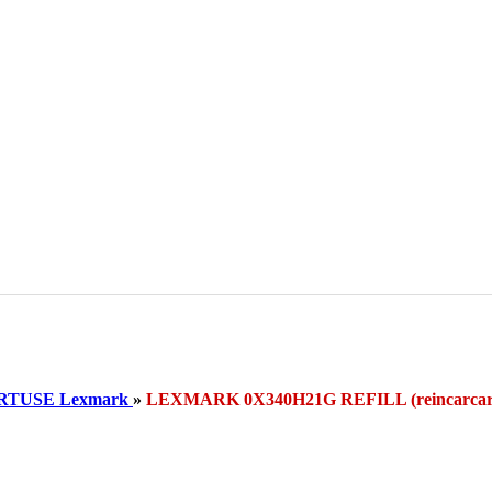
RTUSE Lexmark
»
LEXMARK 0X340H21G REFILL (reincarc