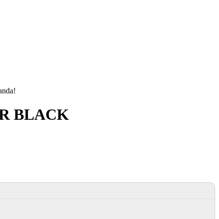
manda!
ER BLACK