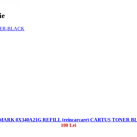
ie
ARK 0X340A21G REFILL (reincarcare) CARTUS TONER 
100 Lei