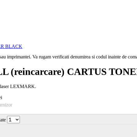
i sau imprimantei. Va rugam verificati denumirea si codul inainte de co
 (reincarcare) CARTUS TON
te laser LEXMARK.
i
urnizor
tate