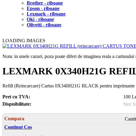
Brother - riboane
Epson - riboane
Lexmark - riboane
Oki - riboane
Olivetti - riboane
LOADING IMAGES
Nota: in unele cazuri, poza poate diferi de imaginea reala a cartusulu
LEXMARK 0X340H21G REFILL
Refill (Reincarcare) Cartus 0X340H21G BLACK pentru impriman
Pret cu TVA:
100 Le
Dispnibilitate:
Stoc f
Cumpara
Canti
Continut Cos