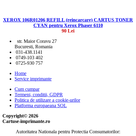
XEROX 106R01206 REFILL (reincarcare) CARTUS TONER
CYAN pentru Xerox Phaser 6110
90 Lei
str. Maior Coravu 27
Bucuresti, Romania
031-438.1141
0749-103 402
0725-930 757
Home
Service imprimante
Cum cumpar
Termeni, conditii, GDPR
Politica de utilizare a cookie-urilor
Platforma europaeana SOL
Copyright© 2026
Cartuse-imprimante.ro
Autoritatea Nationala pentru Protectia Consumatorilor: