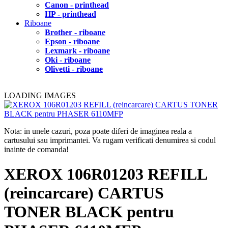
Canon - printhead
HP - printhead
Riboane
Brother - riboane
Epson - riboane
Lexmark - riboane
Oki - riboane
Olivetti - riboane
LOADING IMAGES
Nota: in unele cazuri, poza poate diferi de imaginea reala a
cartusului sau imprimantei. Va rugam verificati denumirea si codul
inainte de comanda!
XEROX 106R01203 REFILL
(reincarcare) CARTUS
TONER BLACK pentru