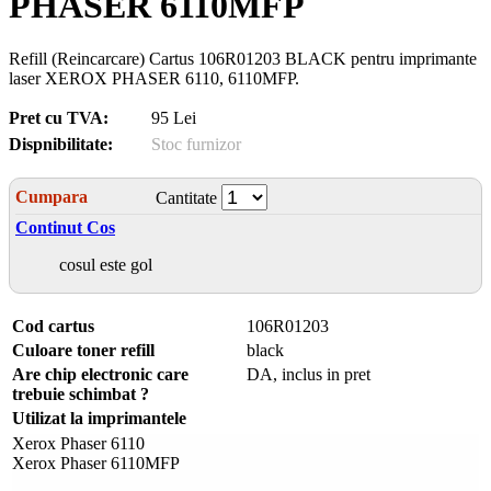
PHASER 6110MFP
Refill (Reincarcare) Cartus 106R01203 BLACK pentru imprimante
laser XEROX PHASER 6110, 6110MFP.
Pret cu TVA:
95 Lei
Dispnibilitate:
Stoc furnizor
Cumpara
Cantitate
Continut Cos
cosul este gol
Cod cartus
106R01203
Culoare toner refill
black
Are chip electronic care
DA, inclus in pret
trebuie schimbat ?
Utilizat la imprimantele
Xerox Phaser 6110
Xerox Phaser 6110MFP