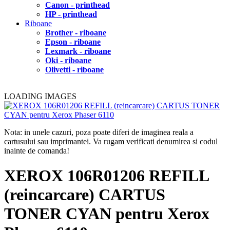
Canon - printhead
HP - printhead
Riboane
Brother - riboane
Epson - riboane
Lexmark - riboane
Oki - riboane
Olivetti - riboane
LOADING IMAGES
Nota: in unele cazuri, poza poate diferi de imaginea reala a
cartusului sau imprimantei. Va rugam verificati denumirea si codul
inainte de comanda!
XEROX 106R01206 REFILL
(reincarcare) CARTUS
TONER CYAN pentru Xerox