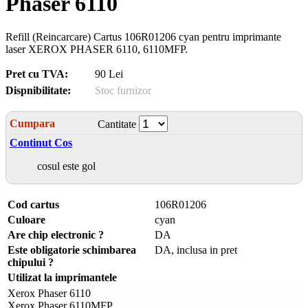
Phaser 6110
Refill (Reincarcare) Cartus 106R01206 cyan pentru imprimante
laser XEROX PHASER 6110, 6110MFP.
Pret cu TVA:
90 Lei
Dispnibilitate:
Stoc furnizor
Cumpara
Cantitate
Continut Cos
cosul este gol
Cod cartus
106R01206
Culoare
cyan
Are chip electronic ?
DA
Este obligatorie schimbarea
DA, inclusa in pret
chipului ?
Utilizat la imprimantele
Xerox Phaser 6110
Xerox Phaser 6110MFP