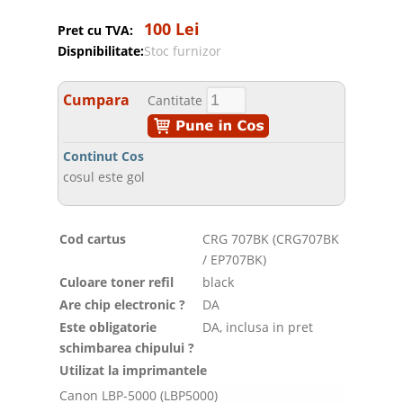
100 Lei
Pret cu TVA:
Dispnibilitate:
Stoc furnizor
Cumpara
Cantitate
Continut Cos
cosul este gol
Cod cartus
CRG 707BK (CRG707BK
/ EP707BK)
Culoare toner refil
black
Are chip electronic ?
DA
Este obligatorie
DA, inclusa in pret
schimbarea chipului ?
Utilizat la imprimantele
Canon LBP-5000 (LBP5000)