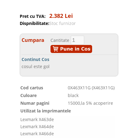
2.382 Lei
Pret cu TVA:
Dispnibilitate:
Stoc furnizor
Cumpara
Cantitate
Continut Cos
cosul este gol
Cod cartus
0X463X11G (X463X11G)
Culoare
black
Numar pagini
15000,la 5% acoperire
Utilizat la imprimantele
Lexmark X463de
Lexmark X464de
Lexmark X466de