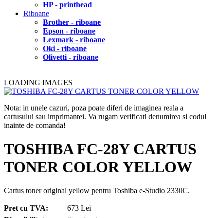
HP - printhead
Riboane
Brother - riboane
Epson - riboane
Lexmark - riboane
Oki - riboane
Olivetti - riboane
LOADING IMAGES
Nota: in unele cazuri, poza poate diferi de imaginea reala a
cartusului sau imprimantei. Va rugam verificati denumirea si codul
inainte de comanda!
TOSHIBA FC-28Y CARTUS
TONER COLOR YELLOW
Cartus toner original yellow pentru Toshiba e-Studio 2330C.
Pret cu TVA:
673 Lei