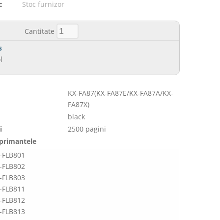
:
Stoc furnizor
Cantitate
s
l
KX-FA87(KX-FA87E/KX-FA87A/KX-
FA87X)
black
i
2500 pagini
mprimantele
-FLB801
-FLB802
-FLB803
-FLB811
-FLB812
-FLB813