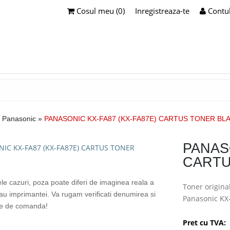
Cosul meu (0)
Inregistreaza-te
Contu
Panasonic
»
PANASONIC KX-FA87 (KX-FA87E) CARTUS TONER BL
PANASO
CARTU
ele cazuri, poza poate diferi de imaginea reala a
Toner origina
sau imprimantei. Va rugam verificati denumirea si
Panasonic KX
te de comanda!
Pret cu TVA: