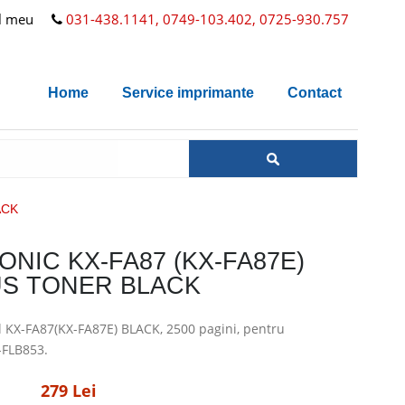
l meu
031-438.1141, 0749-103.402, 0725-930.757
Home
Service imprimante
Contact
ACK
NIC KX-FA87 (KX-FA87E)
S TONER BLACK
l KX-FA87(KX-FA87E) BLACK, 2500 pagini, pentru
-FLB853.
279 Lei