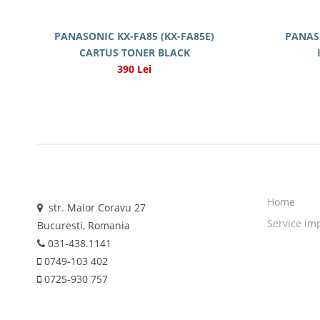
PANASONIC KX-FA85 (KX-FA85E)
PANASO
CARTUS TONER BLACK
390 Lei
Home
str. Maior Coravu 27
Service im
Bucuresti, Romania
031-438.1141
0749-103 402
0725-930 757