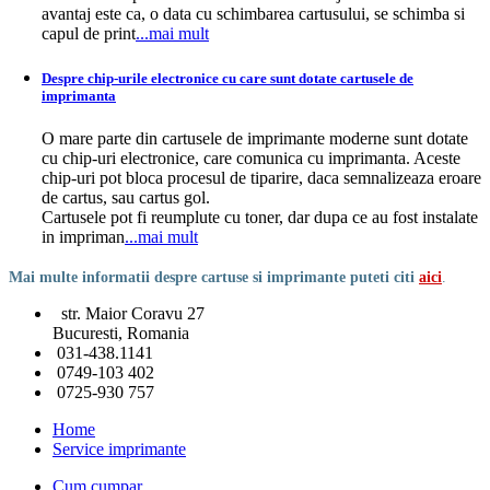
avantaj este ca, o data cu schimbarea cartusului, se schimba si
capul de print
...mai mult
Despre chip-urile electronice cu care sunt dotate cartusele de
imprimanta
O mare parte din cartusele de imprimante moderne sunt dotate
cu chip-uri electronice, care comunica cu imprimanta. Aceste
chip-uri pot bloca procesul de tiparire, daca semnalizeaza eroare
de cartus, sau cartus gol.
Cartusele pot fi reumplute cu toner, dar dupa ce au fost instalate
in impriman
...mai mult
Mai multe informatii despre cartuse si imprimante puteti citi
aici
.
str. Maior Coravu 27
Bucuresti, Romania
031-438.1141
0749-103 402
0725-930 757
Home
Service imprimante
Cum cumpar