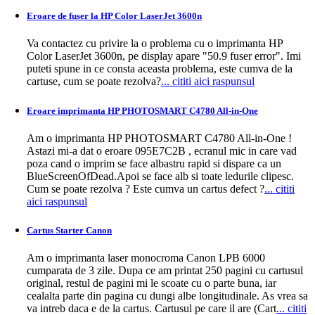
Eroare de fuser la HP Color LaserJet 3600n
Va contactez cu privire la o problema cu o imprimanta HP
Color LaserJet 3600n, pe display apare "50.9 fuser error". Imi
puteti spune in ce consta aceasta problema, este cumva de la
cartuse, cum se poate rezolva?
... cititi aici raspunsul
Eroare imprimanta HP PHOTOSMART C4780 All-in-One
Am o imprimanta HP PHOTOSMART C4780 All-in-One !
Astazi mi-a dat o eroare 095E7C2B , ecranul mic in care vad
poza cand o imprim se face albastru rapid si dispare ca un
BlueScreenOfDead.Apoi se face alb si toate ledurile clipesc.
Cum se poate rezolva ? Este cumva un cartus defect ?
... cititi
aici raspunsul
Cartus Starter Canon
Am o imprimanta laser monocroma Canon LPB 6000
cumparata de 3 zile. Dupa ce am printat 250 pagini cu cartusul
original, restul de pagini mi le scoate cu o parte buna, iar
cealalta parte din pagina cu dungi albe longitudinale. As vrea sa
va intreb daca e de la cartus. Cartusul pe care il are (Cart
... cititi