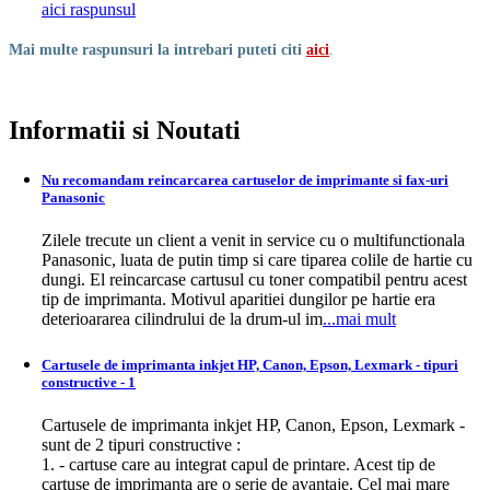
aici raspunsul
Mai multe raspunsuri la intrebari puteti citi
aici
.
Informatii si Noutati
Nu recomandam reincarcarea cartuselor de imprimante si fax-uri
Panasonic
Zilele trecute un client a venit in service cu o multifunctionala
Panasonic, luata de putin timp si care tiparea colile de hartie cu
dungi. El reincarcase cartusul cu toner compatibil pentru acest
tip de imprimanta. Motivul aparitiei dungilor pe hartie era
deterioararea cilindrului de la drum-ul im
...mai mult
Cartusele de imprimanta inkjet HP, Canon, Epson, Lexmark - tipuri
constructive - 1
Cartusele de imprimanta inkjet HP, Canon, Epson, Lexmark -
sunt de 2 tipuri constructive :
1. - cartuse care au integrat capul de printare. Acest tip de
cartuse de imprimanta are o serie de avantaje. Cel mai mare