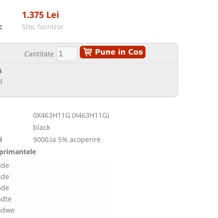
1.375 Lei
:
Stoc furnizor
Cantitate
s
l
0X463H11G (X463H11G)
black
i
9000,la 5% acoperire
mprimantele
3de
4de
6de
6dte
6dwe