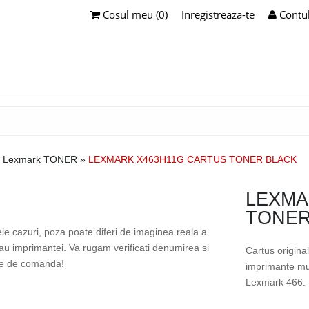
Cosul meu (0)
Inregistreaza-te
Contu
 Lexmark TONER
»
LEXMARK X463H11G CARTUS TONER BLACK
LEXMA
TONER
ele cazuri, poza poate diferi de imaginea reala a
sau imprimantei. Va rugam verificati denumirea si
Cartus origin
te de comanda!
imprimante mu
Lexmark 466.