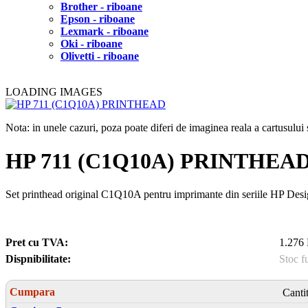
Brother - riboane
Epson - riboane
Lexmark - riboane
Oki - riboane
Olivetti - riboane
LOADING IMAGES
Nota: in unele cazuri, poza poate diferi de imaginea reala a cartusulu
HP 711 (C1Q10A) PRINTHEA
Set printhead original C1Q10A pentru imprimante din seriile HP Desi
Pret cu TVA:
1.276 
Dispnibilitate:
Stoc f
Cumpara
Canti