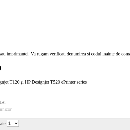
i sau imprimantei. Va rugam verificati denumirea si codul inainte de co
D
gnjet T120 şi HP Designjet T520 ePrinter series
Lei
urnizor
tate