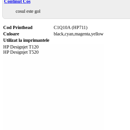
Continut Cos
cosul este gol
Cod Printhead
C1Q10A (HP711)
Culoare
black,cyan,magenta,yellow
Utilizat la imprimantele
HP Designjet T120
HP Designjet T520