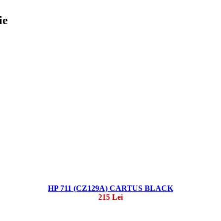
ie
HP 711 (CZ129A) CARTUS BLACK
215 Lei