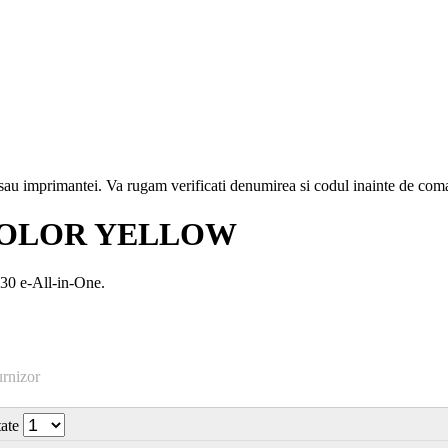
i sau imprimantei. Va rugam verificati denumirea si codul inainte de co
 COLOR YELLOW
30 e-All-in-One.
urnizor
tate