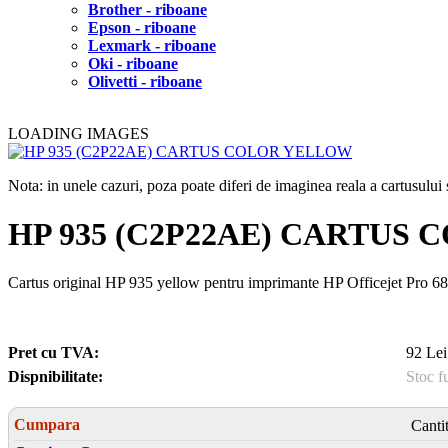
Brother - riboane
Epson - riboane
Lexmark - riboane
Oki - riboane
Olivetti - riboane
LOADING IMAGES
Nota: in unele cazuri, poza poate diferi de imaginea reala a cartusulu
HP 935 (C2P22AE) CARTUS
Cartus original HP 935 yellow pentru imprimante HP Officejet Pro 68
Pret cu TVA:
92 Lei
Dispnibilitate:
Stoc f
Cumpara
Canti