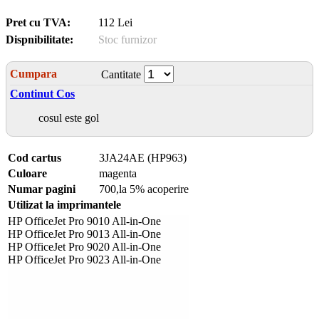
Pret cu TVA:
112 Lei
Dispnibilitate:
Stoc furnizor
Cumpara
Cantitate
Continut Cos
cosul este gol
Cod cartus
3JA24AE (HP963)
Culoare
magenta
Numar pagini
700,la 5% acoperire
Utilizat la imprimantele
HP OfficeJet Pro 9010 All-in-One
HP OfficeJet Pro 9013 All-in-One
HP OfficeJet Pro 9020 All-in-One
HP OfficeJet Pro 9023 All-in-One