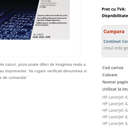
Pret cu TVA:
Dispnibilitate
Cumpara
Continut Co
cosul este go
ele cazuri, poza poate diferi de imaginea reala a
Cod cartus
sau imprimantei. Va rugam verificati denumirea si
Culoare
te de comanda!
Numar pagin
Utilizat la i
HP LaserJet 
HP LaserJet 
HP LaserJet 
HP LaserJet 
HP LaserJet 