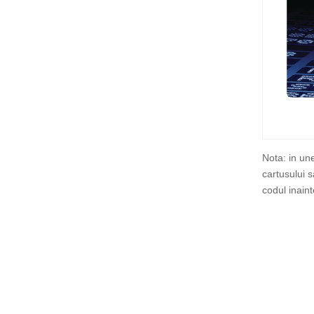
Nota: in un
cartusului 
codul inain