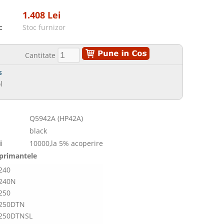
1.408 Lei
:
Stoc furnizor
Cantitate
s
l
Q5942A (HP42A)
black
i
10000,la 5% acoperire
mprimantele
4240
4240N
4250
4250DTN
4250DTNSL