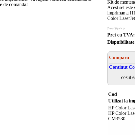
Kit de menten
te de comanda!
Acest set este 
imprimanta HP
Color LaserJe
Pret Vechi:
Pret cu TVA:
Dispnibilitate
Cumpara
Continut Co
cosul e
Cod
Utilizat la i
HP Color Las
HP Color Lase
CM3530