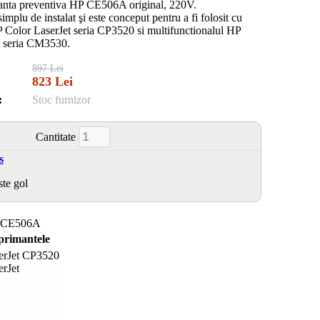
anta preventiva HP CE506A original, 220V.
simplu de instalat şi este conceput pentru a fi folosit cu
 Color LaserJet seria CP3520 si multifunctionalul HP
t seria CM3530.
897 Lei
823 Lei
:
Stoc furnizor
Cantitate
s
ste gol
CE506A
mprimantele
erJet CP3520
rJet