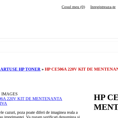
Cosul meu (0)
Inregistreaza-te
ARTUSE HP TONER
»
HP CE506A 220V KIT DE MENTEN
 IMAGES
HP CE
MENT
ele cazuri, poza poate diferi de imaginea reala a
sau imprimantei. Va rugam verificati denumirea si