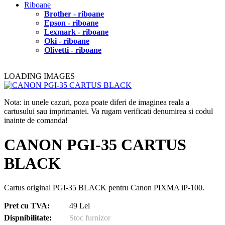
Riboane
Brother - riboane
Epson - riboane
Lexmark - riboane
Oki - riboane
Olivetti - riboane
LOADING IMAGES
Nota: in unele cazuri, poza poate diferi de imaginea reala a
cartusului sau imprimantei. Va rugam verificati denumirea si codul
inainte de comanda!
CANON PGI-35 CARTUS
BLACK
Cartus original PGI-35 BLACK pentru Canon PIXMA iP-100.
Pret cu TVA:
49 Lei
Dispnibilitate:
Stoc furnizor