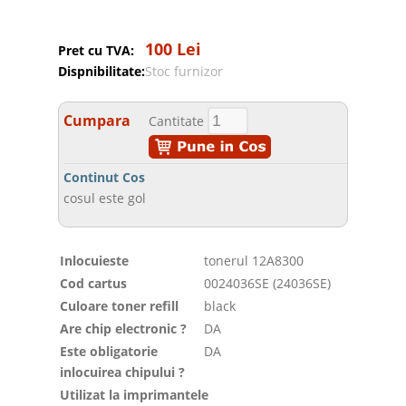
100 Lei
Pret cu TVA:
Dispnibilitate:
Stoc furnizor
Cumpara
Cantitate
Continut Cos
cosul este gol
Inlocuieste
tonerul 12A8300
Cod cartus
0024036SE (24036SE)
Culoare toner refill
black
Are chip electronic ?
DA
Este obligatorie
DA
inlocuirea chipului ?
Utilizat la imprimantele