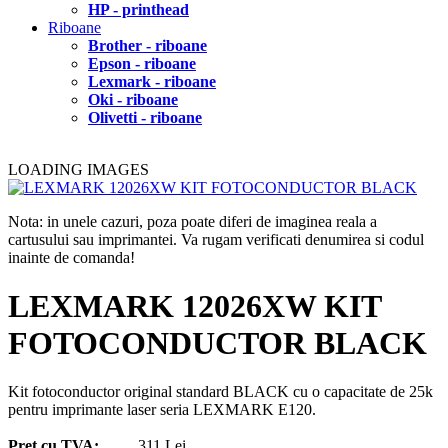
HP - printhead
Riboane
Brother - riboane
Epson - riboane
Lexmark - riboane
Oki - riboane
Olivetti - riboane
LOADING IMAGES
Nota: in unele cazuri, poza poate diferi de imaginea reala a
cartusului sau imprimantei. Va rugam verificati denumirea si codul
inainte de comanda!
LEXMARK 12026XW KIT
FOTOCONDUCTOR BLACK
Kit fotoconductor original standard BLACK cu o capacitate de 25k
pentru imprimante laser seria LEXMARK E120.
Pret cu TVA:
311 Lei