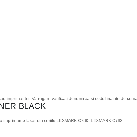
 sau imprimantei. Va rugam verificati denumirea si codul inainte de com
NER BLACK
tru imprimante laser din seriile LEXMARK C780, LEXMARK C782.