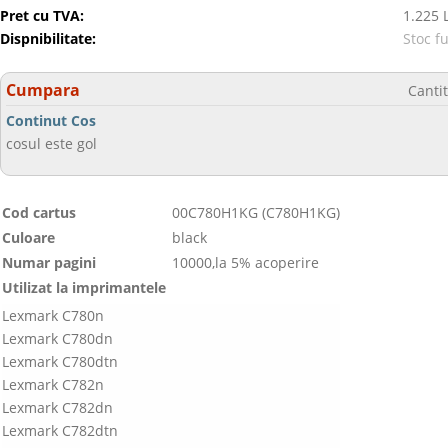
Pret cu TVA:
1.225 
Dispnibilitate:
Stoc f
Cumpara
Canti
Continut Cos
cosul este gol
Cod cartus
00C780H1KG (C780H1KG)
Culoare
black
Numar pagini
10000,la 5% acoperire
Utilizat la imprimantele
Lexmark C780n
Lexmark C780dn
Lexmark C780dtn
Lexmark C782n
Lexmark C782dn
Lexmark C782dtn