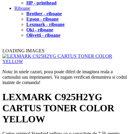
HP - printhead
Riboane
Brother - riboane
Epson - riboane
Lexmark - riboane
Oki - riboane
Olivetti - riboane
LOADING IMAGES
Nota: in unele cazuri, poza poate diferi de imaginea reala a
cartusului sau imprimantei. Va rugam verificati denumirea si codul
inainte de comanda!
LEXMARK C925H2YG
CARTUS TONER COLOR
YELLOW
Cartus original Standard yellow cu o capacitate de 7.5k pentru