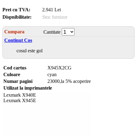
Pret cu TVA:
2.941 Lei
Dispnibilitate:
Stoc furnizor
Cumpara
Cantitate
Continut Cos
cosul este gol
Cod cartus
X945X2CG
Culoare
cyan
Numar pagini
23000,la 5% acoperire
Utilizat la imprimantele
Lexmark X940E
Lexmark X945E