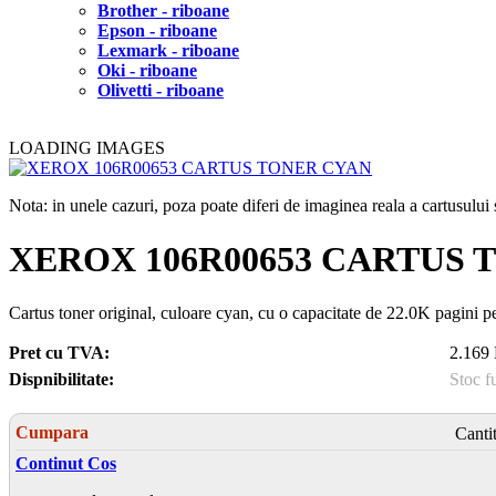
Brother - riboane
Epson - riboane
Lexmark - riboane
Oki - riboane
Olivetti - riboane
LOADING IMAGES
Nota: in unele cazuri, poza poate diferi de imaginea reala a cartusulu
XEROX 106R00653 CARTUS 
Cartus toner original, culoare cyan, cu o capacitate de 22.0K pagini 
Pret cu TVA:
2.169 
Dispnibilitate:
Stoc f
Cumpara
Canti
Continut Cos