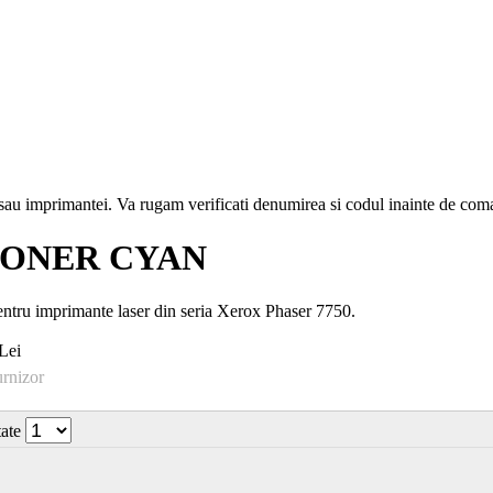
i sau imprimantei. Va rugam verificati denumirea si codul inainte de co
TONER CYAN
pentru imprimante laser din seria Xerox Phaser 7750.
Lei
urnizor
tate