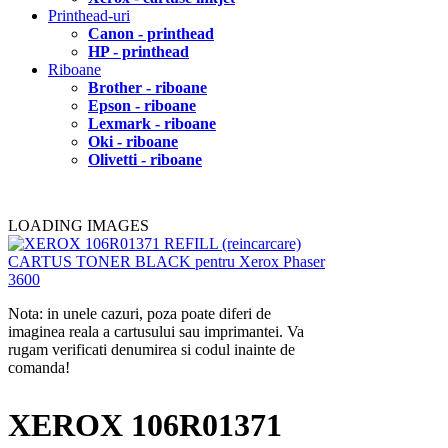
Printhead-uri
Canon - printhead
HP - printhead
Riboane
Brother - riboane
Epson - riboane
Lexmark - riboane
Oki - riboane
Olivetti - riboane
LOADING IMAGES
Nota: in unele cazuri, poza poate diferi de
imaginea reala a cartusului sau imprimantei. Va
rugam verificati denumirea si codul inainte de
comanda!
XEROX 106R01371