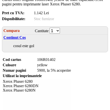
pagini pentru imprimante laser Xerox Phaser 6280.
Pret cu TVA:
1.142 Lei
Dispnibilitate:
Stoc furnizor
Cumpara
Cantitate
Continut Cos
cosul este gol
Cod cartus
106R01402
Culoare
yellow
Numar pagini
5900, la 5% acoperire
Utilizat la imprimantele
Xerox Phaser 6280
Xerox Phaser 6280DN
Xerox Phaser 6280N