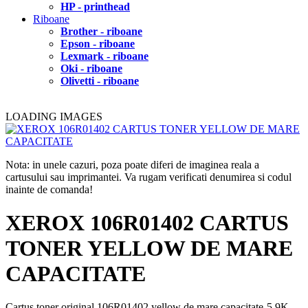
HP - printhead
Riboane
Brother - riboane
Epson - riboane
Lexmark - riboane
Oki - riboane
Olivetti - riboane
LOADING IMAGES
Nota: in unele cazuri, poza poate diferi de imaginea reala a
cartusului sau imprimantei. Va rugam verificati denumirea si codul
inainte de comanda!
XEROX 106R01402 CARTUS
TONER YELLOW DE MARE
CAPACITATE
Cartus toner original 106R01402 yellow de mare capacitate-5.9K