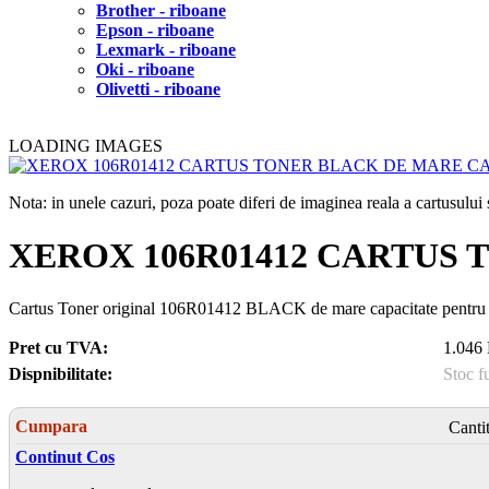
Brother - riboane
Epson - riboane
Lexmark - riboane
Oki - riboane
Olivetti - riboane
LOADING IMAGES
Nota: in unele cazuri, poza poate diferi de imaginea reala a cartusulu
XEROX 106R01412 CARTUS
Cartus Toner original 106R01412 BLACK de mare capacitate pentru
Pret cu TVA:
1.046 
Dispnibilitate:
Stoc f
Cumpara
Canti
Continut Cos