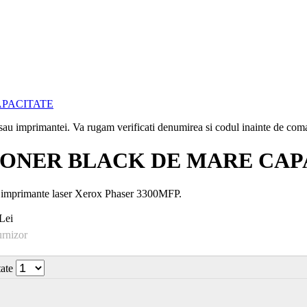
i sau imprimantei. Va rugam verificati denumirea si codul inainte de co
 TONER BLACK DE MARE CAP
 imprimante laser Xerox Phaser 3300MFP.
Lei
urnizor
tate