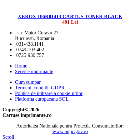
XEROX 106R01413 CARTUS TONER BLACK
491 Lei
str. Maior Coravu 27
Bucuresti, Romania
031-438.1141
0749-103 402
0725-930 757
Home
Service imprimante
Cum cumpar
Termeni, conditii, GDPR
Politica de utilizare a cookie-urilor
Platforma europaeana SOL
Copyright© 2026
Cartuse-imprimante.ro
Autoritatea Nationala pentru Protectia Consumatorilor:
www.anpc.gov.ro
Scroll