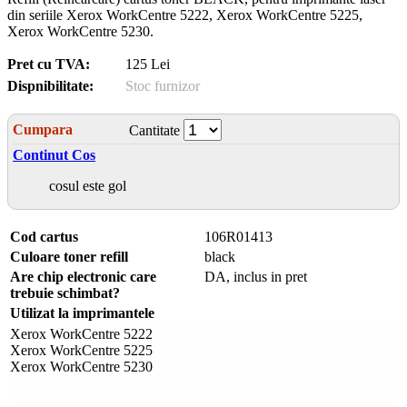
din seriile Xerox WorkCentre 5222, Xerox WorkCentre 5225,
Xerox WorkCentre 5230.
Pret cu TVA:
125 Lei
Dispnibilitate:
Stoc furnizor
Cumpara
Cantitate
Continut Cos
cosul este gol
Cod cartus
106R01413
Culoare toner refill
black
Are chip electronic care
DA, inclus in pret
trebuie schimbat?
Utilizat la imprimantele
Xerox WorkCentre 5222
Xerox WorkCentre 5225
Xerox WorkCentre 5230