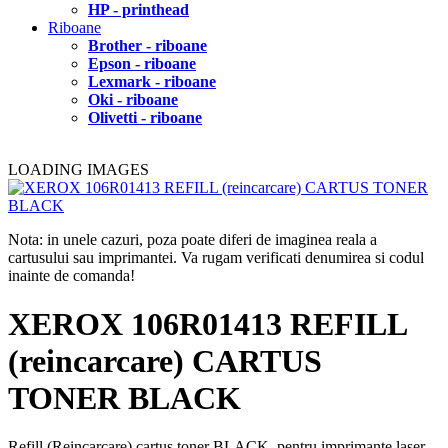
HP - printhead
Riboane
Brother - riboane
Epson - riboane
Lexmark - riboane
Oki - riboane
Olivetti - riboane
LOADING IMAGES
Nota: in unele cazuri, poza poate diferi de imaginea reala a
cartusului sau imprimantei. Va rugam verificati denumirea si codul
inainte de comanda!
XEROX 106R01413 REFILL
(reincarcare) CARTUS
TONER BLACK
Refill (Reincarcare) cartus toner BLACK, pentru imprimante laser